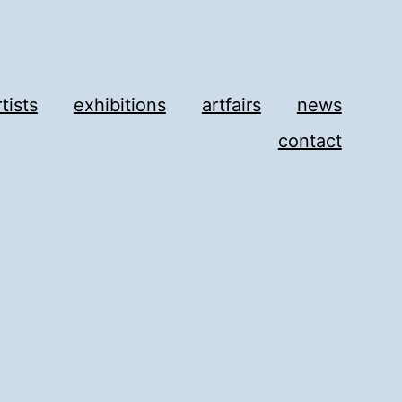
rtists
exhibitions
artfairs
news
contact